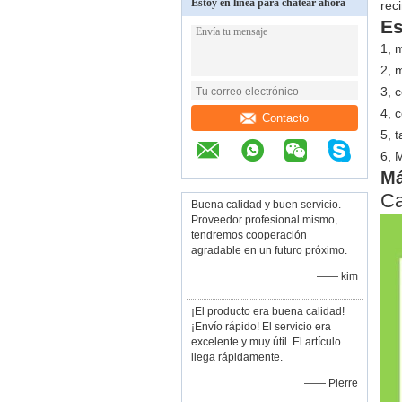
Estoy en línea para chatear ahora
rec
Es
1, 
2, 
3, 
4, 
Contacto
5, 
6, 
Má
Ca
Buena calidad y buen servicio.
Proveedor profesional mismo,
tendremos cooperación
agradable en un futuro próximo.
—— kim
¡El producto era buena calidad!
¡Envío rápido! El servicio era
excelente y muy útil. El artículo
llega rápidamente.
—— Pierre