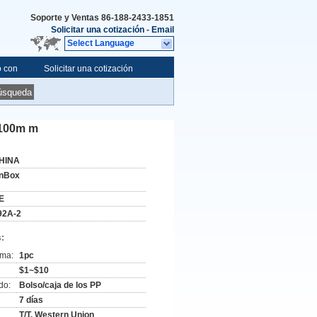
Soporte y Ventas
86-188-2433-1851
Solicitar una cotización
-
Email
Select Language
o con
Solicitar una cotización
úsqueda
*100m m
HINA
nBox
E
92A-2
:
ima:
1pc
$1~$10
do:
Bolso/caja de los PP
7 días
T/T, Western Union