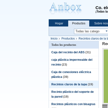
Co. e
¡Todas la
Hogar
Productos
Sobre nos
Compras en línea
Inicio
Productos
Recintos claros de la 
Rec
Todos los productos
Caja del recinto del ABS
(31)
caja plástica impermeable del
recinto
(23)
Caja de conexiones eléctrica
plástica
(39)
Recintos claros de la tapa
(19)
Recinto plástico del soporte de
la pared
(19)
Recintos plásticos con bisagras