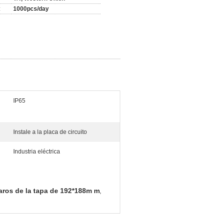
:
1000pcs/day
IP65
Instale a la placa de circuito
Industria eléctrica
laros de la tapa de 192*188m m
,