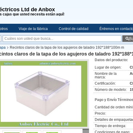
léctricos Ltd de Anbox
s cajas que usted necesita están aquí!
otros
Viaje de la fábrica
Control de calidad
Éntrenos en contact
B
tapa
Recintos claros de la tapa de los agujeros de taladro 192*188*100m m
intos claros de la tapa de los agujeros de taladro 192*188
Datos del producto:
Lugar de origen:
C
Nombre de la
A
marca:
Certificación:
C
Número de modelo:
1
Pago y Envío Términos
Cantidad de orden mín
Precio:
Detalles de empaqueta
Tiempo de entrega:
Condiciones de pago: