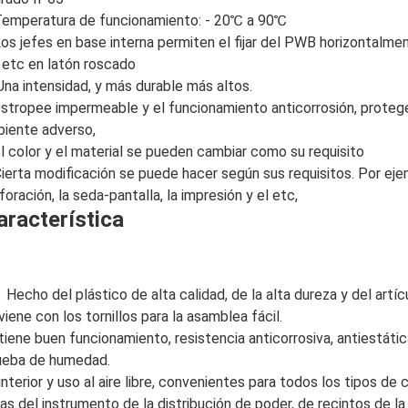
emperatura de funcionamiento: - 20℃ a 90℃
Los jefes en base interna permiten el fijar del PWB horizontalmen
 etc en latón roscado
Una intensidad, y más durable más altos.
estropee impermeable y el funcionamiento anticorrosión, protege
iente adverso,
el color y el material se pueden cambiar como su requisito
Cierta modificación se puede hacer según sus requisitos. Por ejempl
foración, la seda-pantalla, la impresión y el etc,
aracterística
 
Hecho del plástico de alta calidad, de la alta dureza y del artíc
viene con los tornillos para la asamblea fácil.
 tiene buen funcionamiento, resistencia anticorrosiva, antiestátic
ueba de humedad.
interior y uso al aire libre, convenientes para todos los tipos de 
jas del instrumento de la distribución de poder, de recintos de la