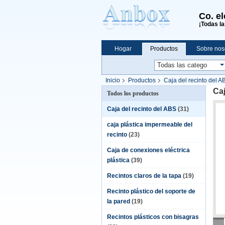
Co. e
¡Todas la
Hogar
Productos
Sobre nos
Compras en línea
Inicio
Productos
Caja del recinto del A
Caj
Todos los productos
Caja del recinto del ABS
(31)
caja plástica impermeable del
recinto
(23)
Caja de conexiones eléctrica
plástica
(39)
Recintos claros de la tapa
(19)
Recinto plástico del soporte de
la pared
(19)
Recintos plásticos con bisagras