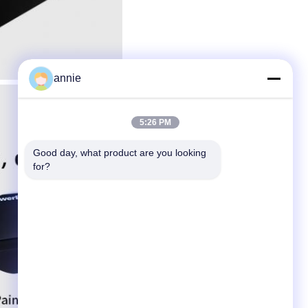
annie
5:26 PM
Good day, what product are you looking 
for?