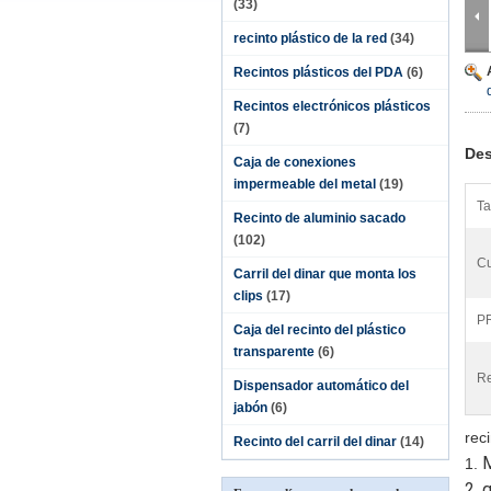
(33)
recinto plástico de la red
(34)
Recintos plásticos del PDA
(6)
Recintos electrónicos plásticos
(7)
Des
Caja de conexiones
impermeable del metal
(19)
Ta
Recinto de aluminio sacado
(102)
Cu
Carril del dinar que monta los
clips
(17)
P
Caja del recinto del plástico
transparente
(6)
Re
Dispensador automático del
jabón
(6)
rec
Recinto del carril del dinar
(14)
M
1.
2. 