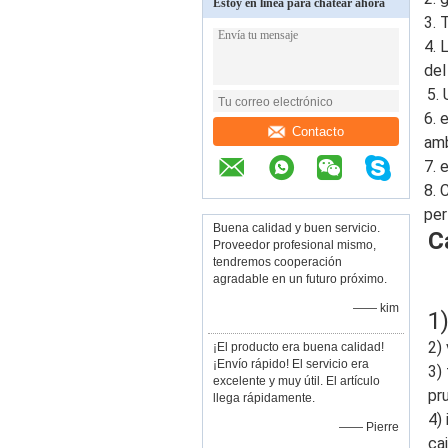
Estoy en línea para chatear ahora
3. 
T
4. 
del
5. 
6. 
Contacto
amb
7. 
8. 
per
Buena calidad y buen servicio.
C
Proveedor profesional mismo,
tendremos cooperación
agradable en un futuro próximo.
—— kim
1)
2) 
¡El producto era buena calidad!
¡Envío rápido! El servicio era
3)
excelente y muy útil. El artículo
pr
llega rápidamente.
4) 
—— Pierre
ca