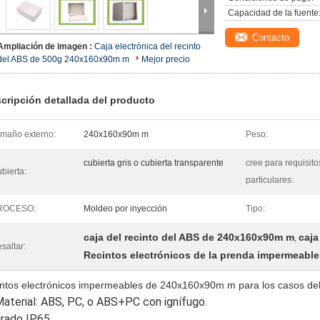
Capacidad de la fuente
Contacto
Ampliación de imagen :
Caja electrónica del recinto
del ABS de 500g 240x160x90m m
Mejor precio
cripción detallada del producto
maño externo:
240x160x90m m
Peso:
cubierta gris o cubierta transparente
cree para requisito
bierta:
particulares:
ROCESO:
Moldeo por inyección
Tipo:
caja del recinto del ABS de 240x160x90m m
caja
,
saltar:
Recintos electrónicos de la prenda impermeable 
intos electrónicos impermeables de 240x160x90m m para los casos del
aterial: ABS, PC, o ABS+PC con ignífugo.
grado IP65