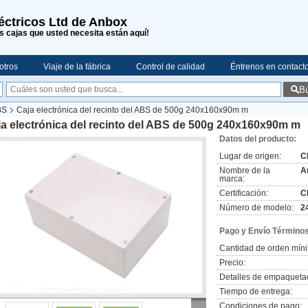
léctricos Ltd de Anbox
s cajas que usted necesita están aquí!
otros
Viaje de la fábrica
Control de calidad
Éntrenos en contact
B
BS
Caja electrónica del recinto del ABS de 500g 240x160x90m m
a electrónica del recinto del ABS de 500g 240x160x90m m
Datos del producto:
Lugar de origen:
C
Nombre de la
A
marca:
Certificación:
C
Número de modelo:
2
Pago y Envío Términos
Cantidad de orden mín
Precio:
Detalles de empaqueta
Tiempo de entrega:
Condiciones de pago: