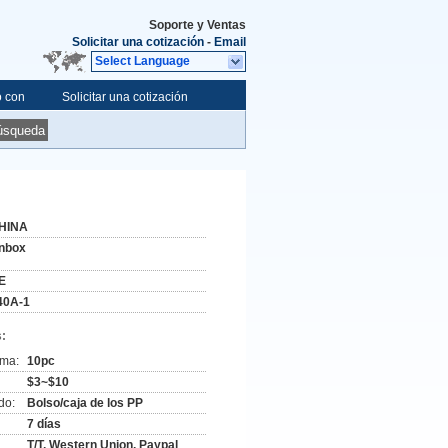
Soporte y Ventas
Solicitar una cotización
-
Email
Select Language
o con
Solicitar una cotización
úsqueda
HINA
nbox
E
40A-1
:
ima:
10pc
$3~$10
do:
Bolso/caja de los PP
7 días
T/T, Western Union, Paypal