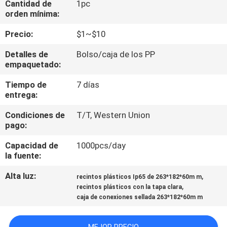
Cantidad de
1pc
orden mínima:
CONTROL
Precio:
$1~$10
DE
Detalles de
Bolso/caja de los PP
CALIDAD
empaquetado:
Tiempo de
7 días
ÉNTRENOS
entrega:
EN
Condiciones de
T/T, Western Union
CONTACTO
pago:
CON
Capacidad de
1000pcs/day
la fuente:
PIDA
Alta luz:
,
recintos plásticos Ip65 de 263*182*60m m
,
recintos plásticos con la tapa clara
UNA
caja de conexiones sellada 263*182*60m m
CITA