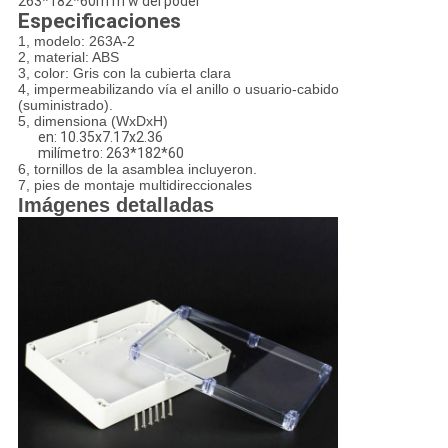
263*182*60m m w del poder
Especificaciones
1, modelo: 263A-2
2, material: ABS
3, color: Gris con la cubierta clara
4, impermeabilizando vía el anillo o usuario-cabido
(suministrado).
5, dimensiona (WxDxH)
en: 10.35x7.17x2.36
milímetro: 263*182*60
6, tornillos de la asamblea incluyeron.
7, pies de montaje multidireccionales
Imágenes detalladas