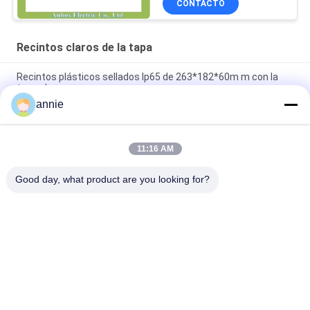
CONTACTO
Recintos claros de la tapa
Recintos plásticos sellados Ip65 de 263*182*60m m con la
tapa clara
annie
recintos claros herméticos de la tapa del ABS de
263*182*125m m
11:16 AM
Tapa clara del recinto Ip65 de la caja de conexiones
280*190*130m m del PWB
Good day, what product are you looking for?
Categorías Populares
Todos
Caja Del Recinto Del 
Caja Plástica 
ABS
Impermeable Del 
Recinto
Caja De Conexiones 
Recintos Claros De 
Eléctrica Plástica
La Tapa