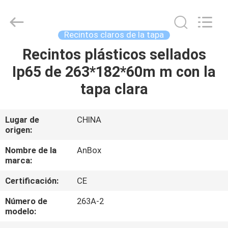
2026
Anbox
Electric
Co.
Ltd,.
Recintos claros de la tapa
All
Rights
Recintos plásticos sellados
HOGAR
Reserved.
Ip65 de 263*182*60m m con la
PRODUCTOS
tapa clara
SOBRE
Lugar de
CHINA
origen:
NOSOTROS
Nombre de la
AnBox
marca:
VIAJE
Certificación:
CE
DE
LA
Número de
263A-2
modelo:
FÁBRICA