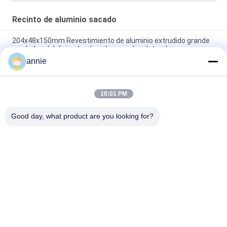
Recinto de aluminio sacado
204x48x150mm Revestimiento de aluminio extrudido grande
con lados del disipador de calor en color plateado negro
annie
Carcasa de refrigeración de aluminio anodizado negro de
160*46*150 mm con montaje en pared con brida
10:01 PM
Almacenamiento de energía personalizado Revestimiento de
aluminio Fuente de alimentación Revestimiento de aluminio
Good day, what product are you looking for?
Categorías Populares
Todos
Caja Del Recinto Del 
Caja Plástica 
ABS
Impermeable Del 
Recinto
Caja De Conexiones 
Recintos Claros De 
Eléctrica Plástica
La Tapa
Recinto Plástico Del 
Recintos Plásticos 