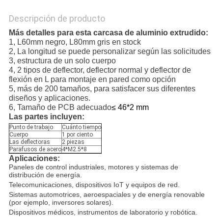
Descripción de producto
Más detalles para esta carcasa de aluminio extrudido:
1, L60mm negro, L80mm gris en stock
2, La longitud se puede personalizar según las solicitudes
3, estructura de un solo cuerpo
4, 2 tipos de deflector, deflector normal y deflector de
flexión en L para montaje en pared como opción
5, más de 200 tamaños, para satisfacer sus diferentes
diseños y aplicaciones.
6, Tamaño de PCB adecuado
≤ 46*2 mm
Las partes incluyen:
Punto de trabajo
Cuánto tiempo
Cuerpo
1 por ciento
Las deflectoras
2 piezas
Parafusos de acero
4*M2.5*8
Aplicaciones:
Paneles de control industriales, motores y sistemas de
distribución de energía.
Telecomunicaciones, dispositivos IoT y equipos de red.
Sistemas automotrices, aeroespaciales y de energía renovable
(por ejemplo, inversores solares).
Dispositivos médicos, instrumentos de laboratorio y robótica.