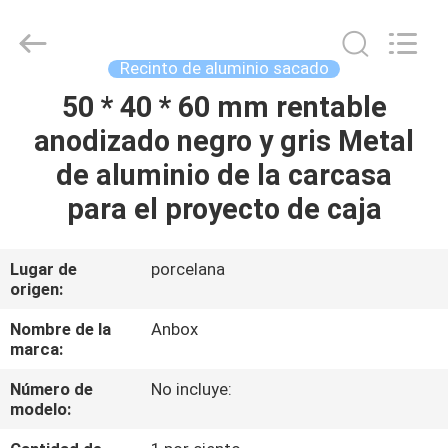
2026
Anbox
Electric
Co.
Ltd,.
Recinto de aluminio sacado
All
Rights
50 * 40 * 60 mm rentable
HOGAR
Reserved.
anodizado negro y gris Metal
PRODUCTOS
de aluminio de la carcasa
para el proyecto de caja
SOBRE
NOSOTROS
Lugar de
porcelana
origen:
VIAJE
Nombre de la
Anbox
marca:
DE
Número de
No incluye:
LA
modelo:
FÁBRICA