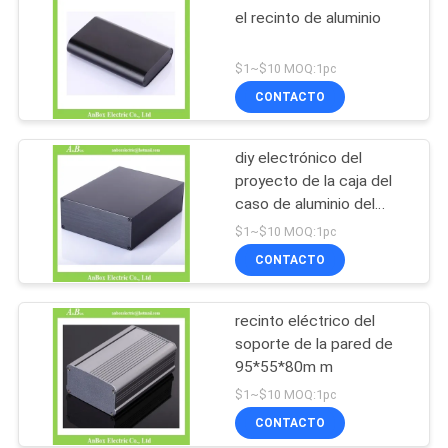
el recinto de aluminio
$1~$10 MOQ:1pc
CONTACTO
diy electrónico del
proyecto de la caja del
caso de aluminio del
recinto
$1~$10 MOQ:1pc
CONTACTO
recinto eléctrico del
soporte de la pared de
95*55*80m m
$1~$10 MOQ:1pc
CONTACTO