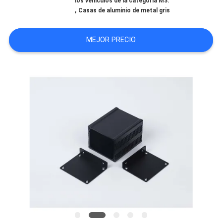
los vehículos de la categoría M3.
,
Casas de aluminio de metal gris
SHOPPING ONLINE
MEJOR PRECIO
MAPA
DEL
SITIO
PRIVACY
POLICY