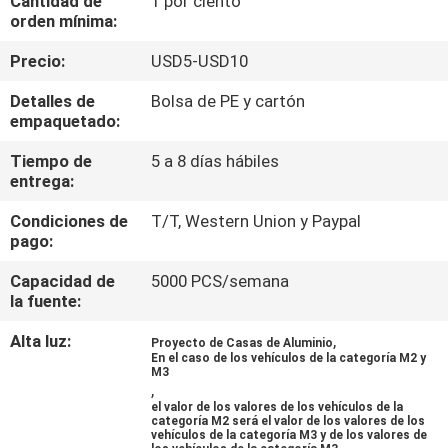
Cantidad de
1 por ciento
orden mínima:
CONTROL
Precio:
USD5-USD10
DE
Detalles de
Bolsa de PE y cartón
CALIDAD
empaquetado:
Tiempo de
5 a 8 días hábiles
ÉNTRENOS
entrega:
EN
Condiciones de
T/T, Western Union y Paypal
pago:
CONTACTO
CON
Capacidad de
5000 PCS/semana
la fuente:
PIDA
Alta luz:
,
Proyecto de Casas de Aluminio
En el caso de los vehículos de la categoría M2 y
UNA
M3
,
CITA
el valor de los valores de los vehículos de la
categoría M2 será el valor de los valores de los
vehículos de la categoría M3 y de los valores de