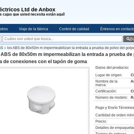
léctricos Ltd de Anbox
s cajas que usted necesita están aquí!
otros
Viaje de la fábrica
Control de calidad
Éntrenos en contact
B
BS
los ABS de 80x50m m impermeabilizan la entrada a prueba de polvo del golpe
 ABS de 80x50m m impermeabilizan la entrada a prueba de p
ja de conexiones con el tapón de goma
Datos del producto:
Lugar de origen:
C
Nombre de la
A
marca:
Certificación:
C
Número de modelo:
R
Pago y Envío Términos
Cantidad de orden mín
Precio:
Detalles de empaqueta