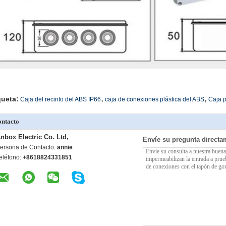
,
,
queta:
Caja del recinto del ABS IP66
caja de conexiones plástica del ABS
Caja p
ntacto
nbox Electric Co. Ltd,
Envíe su pregunta directa
ersona de Contacto:
annie
eléfono:
+8618824331851