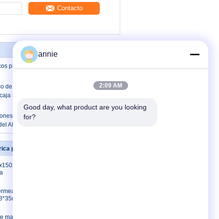
Contacto
annie
icos plásticos del ABS de 200x120x56m
2:09 AM
co de la caja de conexiones del ABS de
caja sellada del tapón de goma a
Good day, what product are you looking 
ones eléctrica montada en la pared
for?
l ABS IP65 con golpes de gracia tapa
ica plástica
Éntrenos en contacto con
80x150x70m
Éntrenos en contacto
la
con
Pida una cita
ermeable
E-Mail
*58*35m m
Sitemap
de mal
Sitio movil