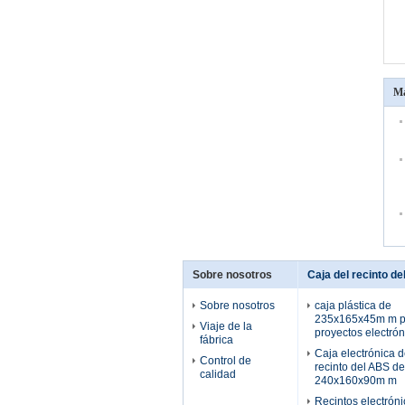
Má
Sobre nosotros
Caja del recinto d
Sobre nosotros
caja plástica de
235x165x45m m p
Viaje de la
proyectos electrón
fábrica
Caja electrónica d
Control de
recinto del ABS d
calidad
240x160x90m m
Recintos electrón