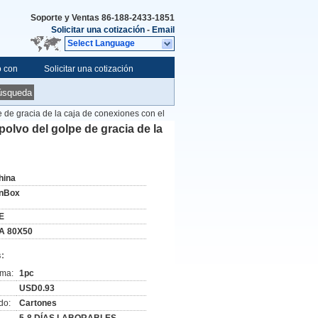
Soporte y Ventas
86-188-2433-1851
Solicitar una cotización
-
Email
Select Language
o con
Solicitar una cotización
úsqueda
 de gracia de la caja de conexiones con el
olvo del golpe de gracia de la
hina
nBox
E
A 80X50
:
ima:
1pc
USD0.93
do:
Cartones