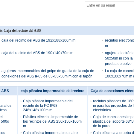
s Caja del recinto del ABS
caja del recinto del ABS de 192x188x100m m
recintos electrón
m
caja del recinto del ABS de 190x140x70m m
agujero electróni
50x50m m con la 
prueba de polvo
agujeros impermeables del golpe de gracia de la caja de
La caja de conexi
conexiones del ABS IP65 de 85x85x50m m con el tapón
100x100x70m m de
el ABS
caja plástica impermeable del recinto
Caja de conexiones eléctr
Caja plástica impermeable del
recintos plásticos de 1
ara los
recinto de la PC IP68
m para los proyectos de 
icos
248x148x100m m
electrónica
el
Plástico eléctrico impermeable de
Caja de conexiones imp
e 500g
los recintos del ABS 250x150x100m
plástica del soporte 63
m
de la pared
icos
Caja plástica impermeable al aire
Caja eléctrica a prueba 