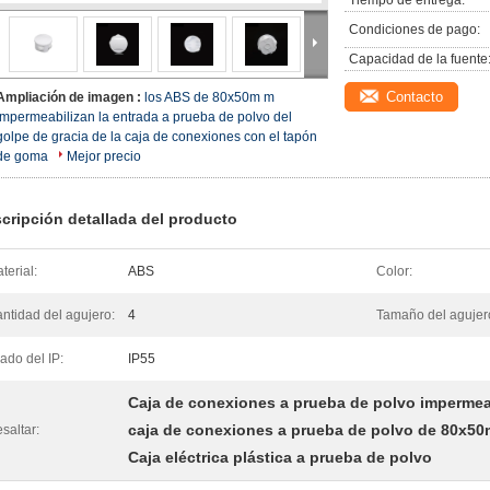
Tiempo de entrega:
Condiciones de pago:
Capacidad de la fuente
Contacto
Ampliación de imagen :
los ABS de 80x50m m
impermeabilizan la entrada a prueba de polvo del
golpe de gracia de la caja de conexiones con el tapón
de goma
Mejor precio
cripción detallada del producto
terial:
ABS
Color:
ntidad del agujero:
4
Tamaño del agujer
ado del IP:
IP55
Caja de conexiones a prueba de polvo imperme
caja de conexiones a prueba de polvo de 80x5
saltar:
Caja eléctrica plástica a prueba de polvo