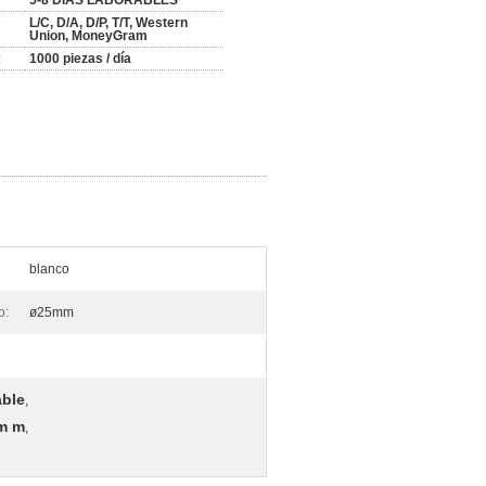
5-8 DÍAS LABORABLES
L/C, D/A, D/P, T/T, Western
Union, MoneyGram
:
1000 piezas / día
blanco
o:
ø25mm
able
,
0m m
,