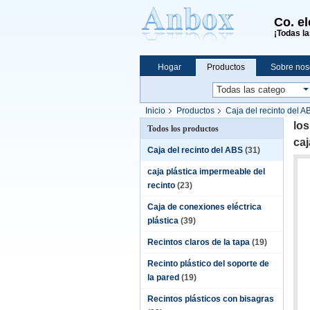
Co. e
¡Todas la
Hogar
Productos
Sobre nos
Compras en línea
Inicio
Productos
Caja del recinto del A
tapón de goma
los
Todos los productos
ca
Caja del recinto del ABS
(31)
caja plástica impermeable del
recinto
(23)
Caja de conexiones eléctrica
plástica
(39)
Recintos claros de la tapa
(19)
Recinto plástico del soporte de
la pared
(19)
Recintos plásticos con bisagras