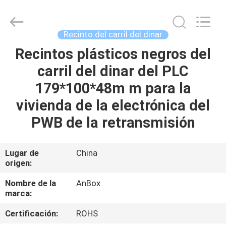
2026
Anbox
Electric
Co.
Ltd,.
Recinto del carril del dinar
All
Rights
Recintos plásticos negros del
HOGAR
Reserved.
carril del dinar del PLC
PRODUCTOS
179*100*48m m para la
vivienda de la electrónica del
SOBRE
PWB de la retransmisión
NOSOTROS
Lugar de
China
origen:
VIAJE
DE
Nombre de la
AnBox
marca:
LA
Certificación:
ROHS
FÁBRICA