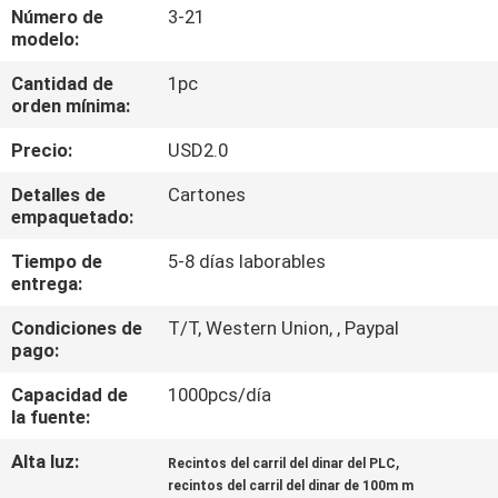
Número de
3-21
modelo:
CONTROL
Cantidad de
1pc
DE
orden mínima:
CALIDAD
Precio:
USD2.0
ÉNTRENOS
Detalles de
Cartones
empaquetado:
EN
Tiempo de
5-8 días laborables
CONTACTO
entrega:
CON
Condiciones de
T/T, Western Union, , Paypal
pago:
PIDA
Capacidad de
1000pcs/día
UNA
la fuente:
CITA
Alta luz:
,
Recintos del carril del dinar del PLC
recintos del carril del dinar de 100m m