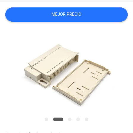
SHOPPING ONLINE
MEJOR PRECIO
MAPA
DEL
SITIO
PRIVACY
POLICY