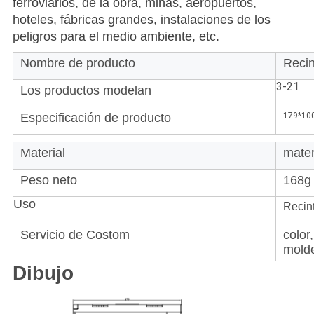
ferroviarios, de la obra, minas, aeropuertos,
hoteles, fábricas grandes, instalaciones de los
peligros para el medio ambiente, etc.
Nombre de producto
Recin
3-21
Los productos modelan
Especificación de producto
179*100
Material
mater
Peso neto
168g
Uso
Recint
Servicio de Costom
color
molde
Dibujo