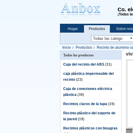
Co. e
¡Todas la
Hogar
Productos
Sobre nos
Compras en línea
Inicio
Productos
Recinto de aluminio 
viv
Todos los productos
Caja del recinto del ABS
(31)
caja plástica impermeable del
recinto
(23)
Caja de conexiones eléctrica
plástica
(39)
Recintos claros de la tapa
(19)
Recinto plástico del soporte de
la pared
(19)
Recintos plásticos con bisagras