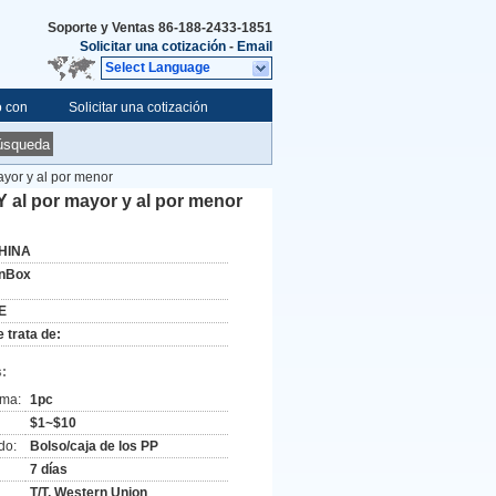
Soporte y Ventas
86-188-2433-1851
Solicitar una cotización
-
Email
Select Language
o con
Solicitar una cotización
úsqueda
yor y al por menor
 al por mayor y al por menor
HINA
nBox
E
 trata de:
:
ima:
1pc
$1~$10
do:
Bolso/caja de los PP
7 días
T/T, Western Union