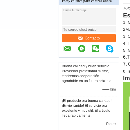
Estoy en línea para chatear ahora
70/
Es
1, 
2Ma
3, 
Contacto
4, 
5, 
6,
T
7, 
Buena calidad y buen servicio.
8, 
Proveedor profesional mismo,
tendremos cooperación
Im
agradable en un futuro próximo.
—— kim
¡El producto era buena calidad!
¡Envío rápido! El servicio era
excelente y muy útil. El artículo
llega rápidamente.
—— Pierre