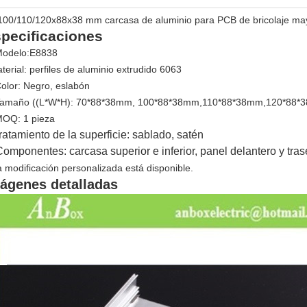
100/110/120x88x38 mm carcasa de aluminio para PCB de bricolaje mayo
pecificaciones
Modelo:E8838
terial: perfiles de aluminio extrudido 6063
Color: Negro, eslabón
Tamaño ((L*W*H): 70*88*38mm, 100*88*38mm,110*88*38mm,120*88
MOQ: 1 pieza
ratamiento de la superficie: sablado, satén
Componentes: carcasa superior e inferior, panel delantero y traser
la modificación personalizada está disponible
.
ágenes detalladas