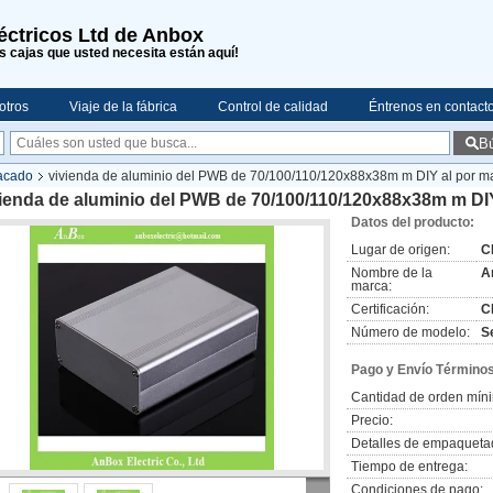
léctricos Ltd de Anbox
s cajas que usted necesita están aquí!
otros
Viaje de la fábrica
Control de calidad
Éntrenos en contact
B
sacado
vivienda de aluminio del PWB de 70/100/110/120x88x38m m DIY al por ma
ienda de aluminio del PWB de 70/100/110/120x88x38m m DIY
Datos del producto:
Lugar de origen:
C
Nombre de la
A
marca:
Certificación:
C
Número de modelo:
Se
Pago y Envío Términos
Cantidad de orden mín
Precio:
Detalles de empaqueta
Tiempo de entrega:
Condiciones de pago: