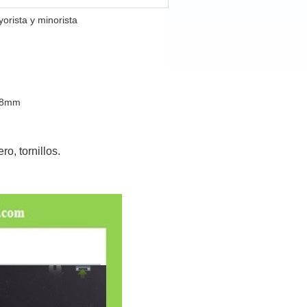
rista y minorista
*38mm
o, tornillos.