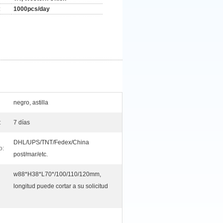
:
1000pcs/day
negro, astilla
:
7 días
DHL/UPS/TNT/Fedex/China
o:
post/mar/etc.
w88*H38*L70*/100/110/120mm,
longitud puede cortar a su solicitud