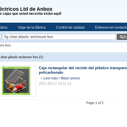
léctricos Ltd de Anbox
s cajas que usted necesita están aquí!
otros
Viaje de la fábrica
Control de calidad
Éntrenos en contact
B
sure box
 clear plastic enclosure box
(1)
Caja rectangular del recinto del plástico transpare
policarbonato
Leer más
Mejor precio
2021-08-17 18:11:14
Page 1 of 1