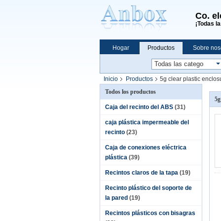
Co. e
¡Todas la
Hogar
Productos
Sobre nos
Compras en línea
Inicio
Productos
5g clear plastic enclo
Todos los productos
5g
Caja del recinto del ABS
(31)
caja plástica impermeable del
recinto
(23)
Caja de conexiones eléctrica
plástica
(39)
Recintos claros de la tapa
(19)
Recinto plástico del soporte de
la pared
(19)
Recintos plásticos con bisagras