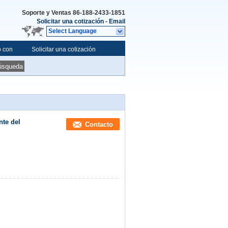
Soporte y Ventas
86-188-2433-1851
Solicitar una cotización
-
Email
Select Language
o con
Solicitar una cotización
úsqueda
nte del
Contacto