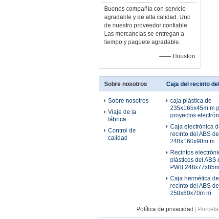
Buenos compañía con servicio
agradable y de alta calidad. Uno
de nuestro proveedor confiable.
Las mercancías se entregan a
tiempo y paquete agradable.
—— Houston
Sobre nosotros
Caja del recinto d
Sobre nosotros
caja plástica de
235x165x45m m p
Viaje de la
proyectos electrón
fábrica
Caja electrónica d
Control de
recinto del ABS d
calidad
240x160x90m m
Recintos electrón
plásticos del ABS 
PWB 248x77x85m
Caja hermética de
recinto del ABS d
250x80x70m m
Política de privacidad
| Porcela