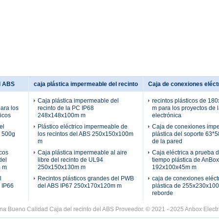
el ABS
caja plástica impermeable del recinto
Caja de conexiones eléctr
Caja plástica impermeable del
recintos plásticos de 1
ara los
recinto de la PC IP68
m para los proyectos de 
icos
248x148x100m m
electrónica
el
Plástico eléctrico impermeable de
Caja de conexiones imp
e 500g
los recintos del ABS 250x150x100m
plástica del soporte 63
m
de la pared
icos
Caja plástica impermeable al aire
Caja eléctrica a prueba 
del
libre del recinto de UL94
tiempo plástica de AnBox
 m
250x150x130m m
192x100x45m m
l
Recintos plásticos grandes del PWB
caja de conexiones eléct
e IP66
del ABS IP67 250x170x120m m
plástica de 255x230x100
reborde
na Bueno Calidad Caja del recinto del ABS Proveedor. © 2021 - 2025 Anbox Electric