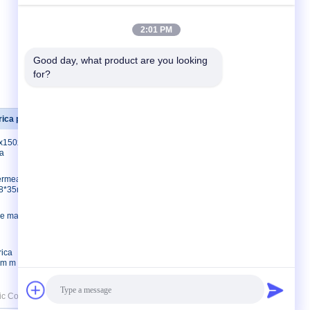
2:01 PM
Good day, what product are you looking 
for?
ica plástica
Éntrenos en contacto con
80x150x70m
Éntrenos en contacto
la
con
Pida una cita
ermeable
E-Mail
*58*35m m
Sitemap
de mal
Sitio movil
rica
m m con el
 Co. Ltd,. All Rights Reserved.