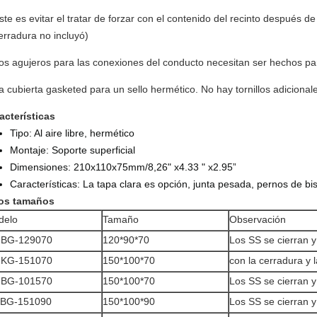
ste es evitar el tratar de forzar con el contenido del recinto después de 
erradura no incluyó)
os agujeros para las conexiones del conducto necesitan ser hechos p
a cubierta gasketed para un sello hermético. No hay tornillos adiciona
acterísticas
Tipo: Al aire libre, hermético
Montaje: Soporte superficial
Dimensiones:
210x110x75mm/8,26" x4.33 " x2.95”
Características: La tapa clara es opción, junta pesada, pernos de bi
os tamaños
delo
Tamaño
Observación
-BG-129070
120*90*70
Los SS se cierran y
-KG-151070
150*100*70
con la cerradura y l
-BG-101570
150*100*70
Los SS se cierran y
 BG-151090
150*100*90
Los SS se cierran y