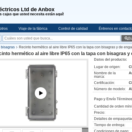
léctricos Ltd de Anbox
s cajas que usted necesita están aquí!
otros
Viaje de la fábrica
Control de calidad
Éntrenos en contact
B
n bisagras
Recinto hermético al aire libre IP65 con la tapa con bisagras y de eng
into hermético al aire libre IP65 con la tapa con bisagras 
Datos del producto:
Lugar de origen:
C
Nombre de la
A
marca:
Certificación:
C
Número de modelo:
A
Pago y Envío Términos
Cantidad de orden mín
Precio:
Detalles de empaqueta
Tiempo de entrega:
Condiciones de pago: