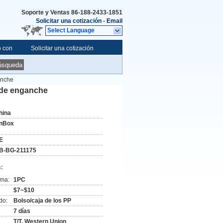
Soporte y Ventas
86-188-2433-1851
Solicitar una cotización
-
Email
Select Language
o con
Solicitar una cotización
úsqueda
anche
y de enganche
hina
nBox
E
B-BG-211175
:
ima:
1PC
$7~$10
do:
Bolso/caja de los PP
7 días
T/T, Western Union