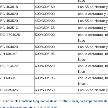
llave
-BG-403018
400*300*180
Los SS se cierran y
-KG-403020
400*300*200
con la cerradura y l
-BG-453520
450*350*200
Los SS se cierran y
-KG-463516
460*350*165
con la cerradura y l
-DG-4504020
500*400*200
con la cerradura, n
llave
-BG-504020
500*400*200
Los SS se cierran y
-AH-604019
600*400*195
con la cerradura, n
llave
-DG-604022
600*400*220
con la cerradura, n
llave
-AH-605019
600*500*195
con la cerradura, n
llave
-BG-635325
630*530*250
Los SS se cierran y
,
queta:
recintos plásticos bloqueables de 400x300x170m m
caja impermeable de
cintos plásticos bloqueables 11.81*7.87*6.69