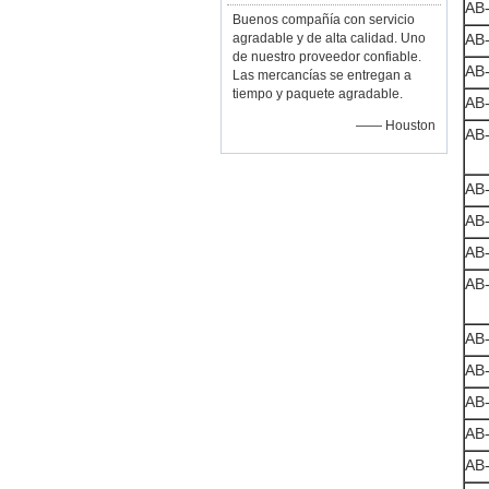
AB
Buenos compañía con servicio
agradable y de alta calidad. Uno
AB
de nuestro proveedor confiable.
AB
Las mercancías se entregan a
tiempo y paquete agradable.
AB
—— Houston
AB
AB
AB
AB
AB
AB
AB
AB
AB
AB