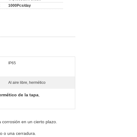
:
1000Pcs/day
IP65
Al aire libre, hermético
ermético de la tapa
,
 corrosión en un cierto plazo.
lo o una cerradura.