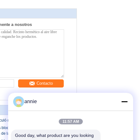
mente a nosotros
Contacto
annie
uló recintos plásticos
11:57 AM
s bloqueables del claro Ip65
de la PC
Good day, what product are you looking 