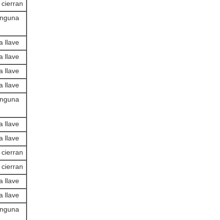
 cierran
inguna
a llave
a llave
a llave
a llave
inguna
a llave
a llave
 cierran
 cierran
a llave
a llave
inguna