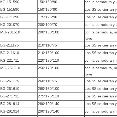
-KG-151590
150*150*90
con la cerradura y l
-BG-151590
150*150*90
Los SS se cierran y
-BG-171290
175*125*90
Los SS se cierran y
-KG-201070
200*100*70
con la cerradura y l
-MG-201510
200*150*100
con la cerradura, n
llave
-BG-211175
210*110*75
Los SS se cierran y
-BG-211610
210*160*100
Los SS se cierran y
-KG-221711
220*170*110
con la cerradura y l
-MG-251710
250*170*100
con la cerradura, n
llave
-BG-261175
260*110*75
Los SS se cierran y
-BG-261610
260*160*100
Los SS se cierran y
-BG-271711
275*175*110
Los SS se cierran y
-BG-281914
280*190*140
Los SS se cierran y
-KG-291914
290*190*140
con la cerradura y l