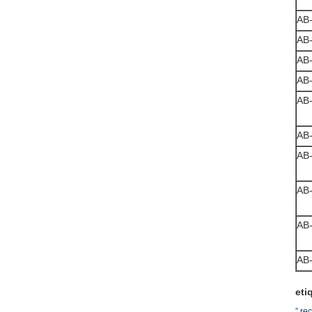
AB
AB
AB
AB
AB
AB
AB
AB
AB
AB
eti
” re