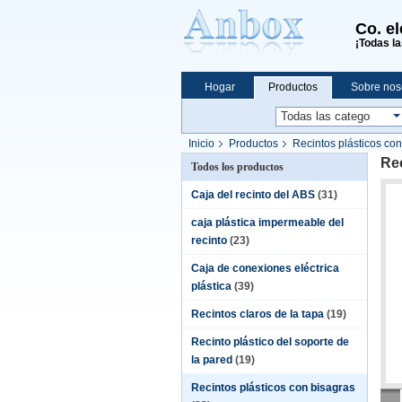
Co. e
¡Todas la
Hogar
Productos
Sobre nos
Compras en línea
Inicio
Productos
Recintos plásticos co
Rec
Todos los productos
Caja del recinto del ABS
(31)
caja plástica impermeable del
recinto
(23)
Caja de conexiones eléctrica
plástica
(39)
Recintos claros de la tapa
(19)
Recinto plástico del soporte de
la pared
(19)
Recintos plásticos con bisagras