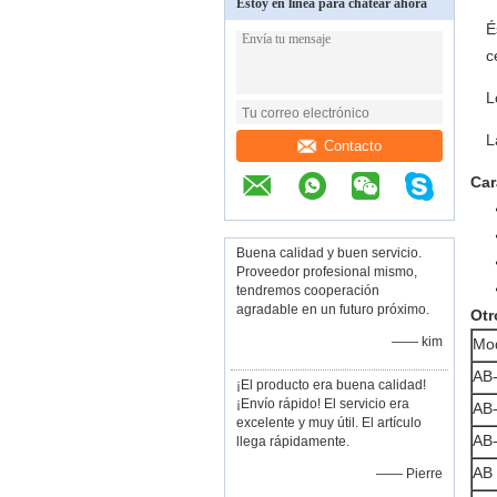
Estoy en línea para chatear ahora
É
c
L
L
Contacto
Car
Buena calidad y buen servicio.
Proveedor profesional mismo,
tendremos cooperación
agradable en un futuro próximo.
Otr
—— kim
Mo
AB
¡El producto era buena calidad!
¡Envío rápido! El servicio era
AB
excelente y muy útil. El artículo
AB
llega rápidamente.
AB
—— Pierre