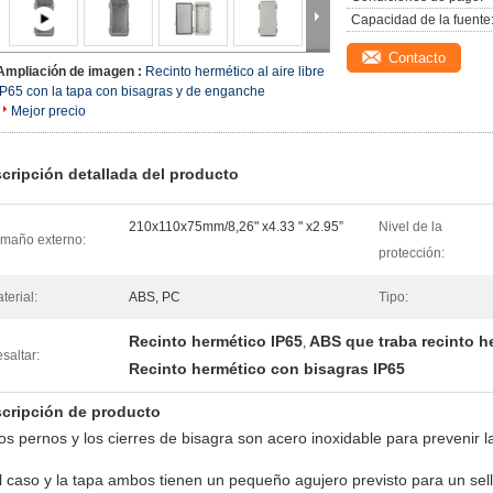
Capacidad de la fuente
Contacto
Ampliación de imagen :
Recinto hermético al aire libre
IP65 con la tapa con bisagras y de enganche
Mejor precio
cripción detallada del producto
210x110x75mm/8,26" x4.33 " x2.95”
Nivel de la
maño externo:
protección:
terial:
ABS, PC
Tipo:
Recinto hermético IP65
ABS que traba recinto h
,
saltar:
Recinto hermético con bisagras IP65
cripción de producto
os pernos y los cierres de bisagra son acero inoxidable para prevenir la
l caso y la tapa ambos tienen un pequeño agujero previsto para un sel